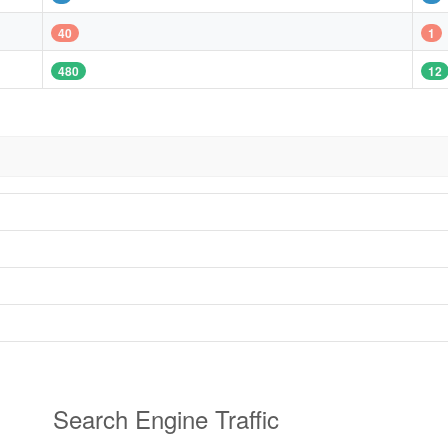
40
1
480
12
Search Engine Traffic