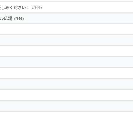
楽しみください！
</H4>
ゼル広場
</H4>