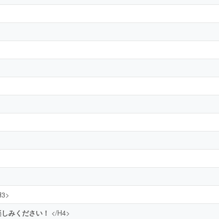
H3>
楽しみください！
</H4>