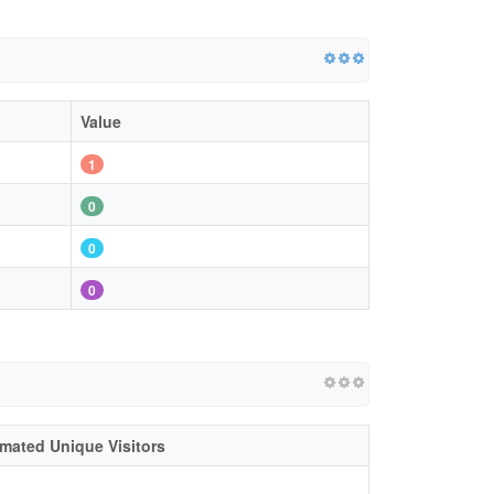
Value
1
0
0
0
imated Unique Visitors