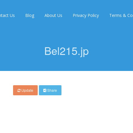
tact Us
Blog
About Us
Privacy Policy
Terms & Con
Bel215.jp
Update
Share