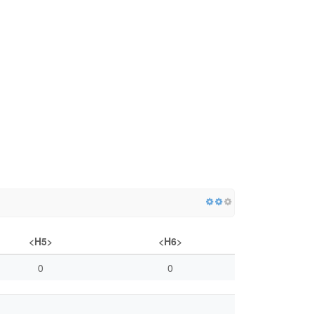
<H5>
<H6>
0
0