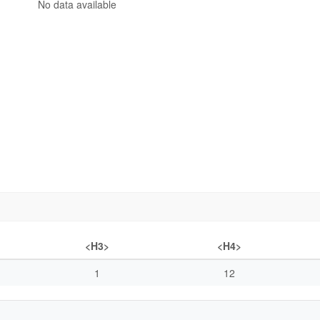
No data available
<H3>
<H4>
1
12